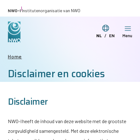
Overslaan
|
NWO-I
Institutenorganisatie van NWO
en
naar
Taal
NL
EN
Menu
de
Deze
This
wijzigen
inhoud
pagina
page
gaan
Kruimelpad
Home
in
in
Disclaimer en cookies
het
English
Nederlands
Disclaimer
NWO-I
heeft de inhoud van deze website met de grootste
zorgvuldigheid samengesteld. Met deze elektronische