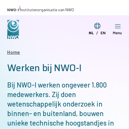
Overslaan
|
NWO-I
Institutenorganisatie van NWO
en
naar
Taal
NL
EN
Menu
de
Deze
This
wijzigen
inhoud
pagina
page
gaan
Kruimelpad
Home
in
in
Werken bij
NWO-I
het
English
Nederlands
Bij
NWO-I
werken ongeveer 1.800
medewerkers. Zij doen
wetenschappelijk onderzoek in
binnen- en buitenland, bouwen
unieke technische hoogstandjes in