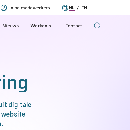
Inlog medewerkers
NL
EN
O-
Taal
Deze
This
wijzigen
pagina
page
Nieuws
Werken bij
Contact
ranet
in
in
het
English
Nederlands
ring
it digitale
e website
n.