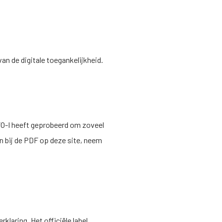
an de digitale toegankelijkheid.
O-I
heeft geprobeerd om zoveel
n bij de PDF op deze site, neem
rklaring.
Het officiële label