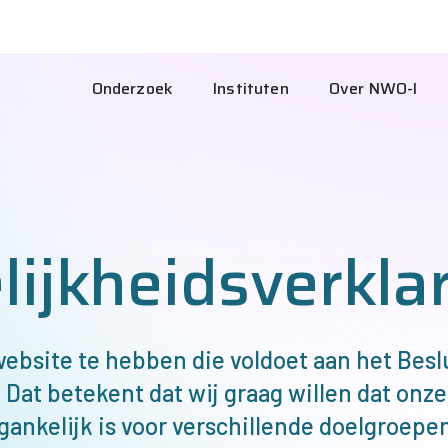
NW
I
Hoofdnavigatie
Onderzoek
Instituten
Over
NWO-I
Int
ijkheidsverkla
ebsite te hebben die voldoet aan het Beslu
 Dat betekent dat wij graag willen dat onz
gankelijk is voor verschillende doelgroepe