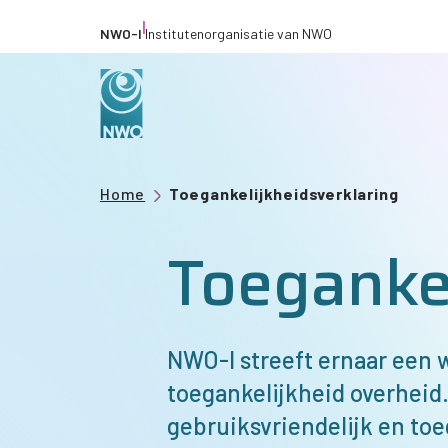
Overslaan
|
NWO-I
Institutenorganisatie van NWO
en
naar
de
inhoud
gaan
Kruimelpad
Home
Toegankelijkheidsverklaring
Toegankel
NWO-I
streeft ernaar een w
toegankelijkheid overheid.
gebruiksvriendelijk en toe