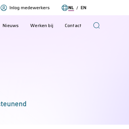
Inlog medewerkers
NL
EN
O-
Taal
Deze
This
wijzigen
pagina
page
Nieuws
Werken bij
Contact
ranet
in
in
het
English
Nederlands
rsteunend