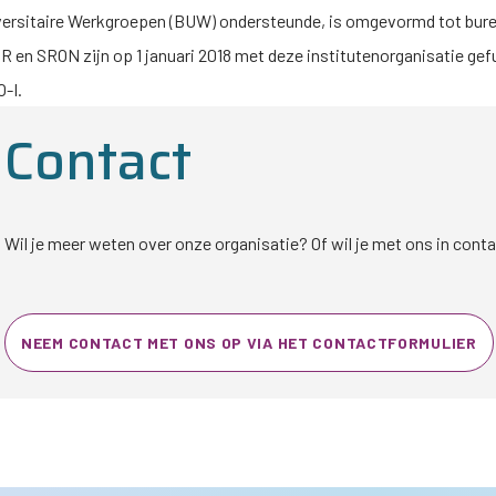
versitaire Werkgroepen (BUW) ondersteunde, is omgevormd tot bur
 en SRON zijn op 1 januari 2018 met deze institutenorganisatie gef
-I
.
Contact
Wil je meer weten over onze organisatie? Of wil je met ons in con
NEEM CONTACT MET ONS OP VIA HET CONTACTFORMULIER