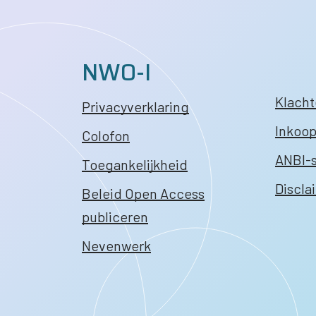
NWO-I
Klach
Privacyverklaring
Inkoo
Colofon
ANBI-
Toegankelijkheid
Discla
Beleid Open Access
publiceren
Nevenwerk