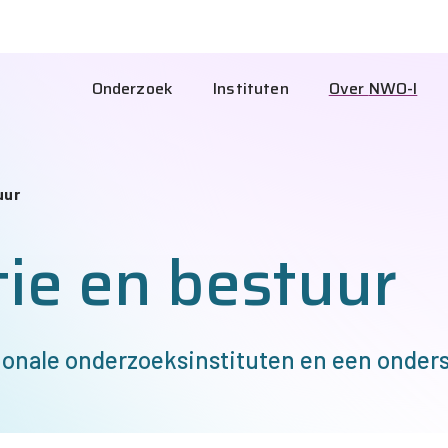
NW
I
Hoofdnavigatie
Onderzoek
Instituten
Over
NWO-I
Int
uur
ie en bestuur
tionale onderzoeksinstituten en een onde