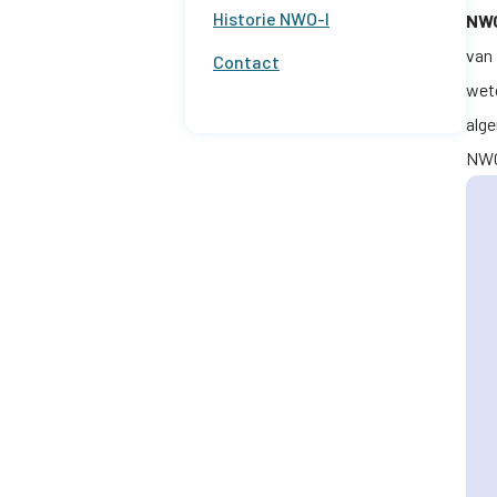
Historie
NWO-I
NWO
van
Contact
wete
alge
NWO