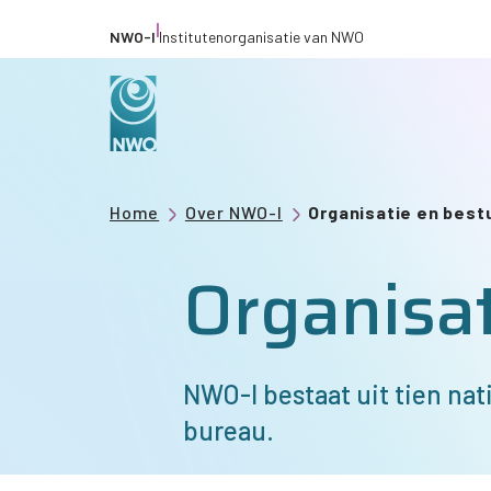
Overslaan
|
NWO-I
Institutenorganisatie van NWO
en
naar
de
inhoud
gaan
Kruimelpad
Home
Over NWO-I
Organisatie en best
Organisat
NWO-I
bestaat uit tien na
bureau.