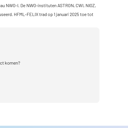
eau
NWO-I
. De NWO-instituten ASTRON, CWI, NIOZ,
useerd. HFML-FELIX trad op 1 januari 2025 toe tot
tact komen?