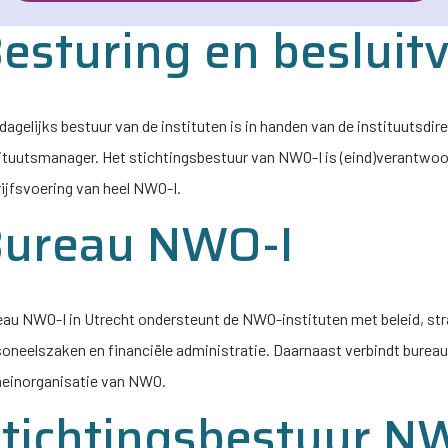
esturing en beslui
dagelijks bestuur van de instituten is in handen van de instituutsdir
ituutsmanager. Het stichtingsbestuur van
NWO-I
is (eind)verantwoor
ijfsvoering van heel
NWO-I
.
Bureau
NWO-I
eau
NWO-I
in Utrecht ondersteunt de NWO-instituten met beleid, str
oneelszaken en financiële administratie. Daarnaast verbindt burea
einorganisatie van NWO.
tichtingsbestuur
NW