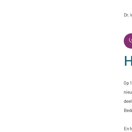
Dr. 
H
Op 1
nie
deel
Bed
En 