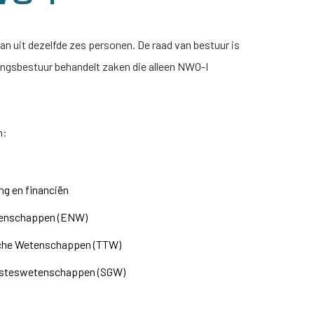
n uit dezelfde zes personen. De raad van bestuur is
tingsbestuur behandelt zaken die alleen
NWO-I
n:
ng en financiën
etenschappen (ENW)
ische Wetenschappen (TTW)
Geesteswetenschappen (SGW)