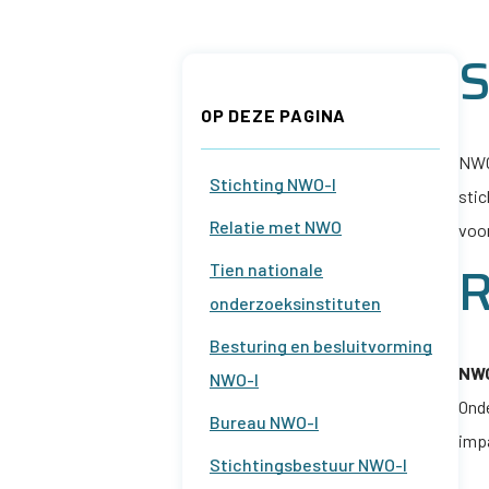
Op
S
deze
OP DEZE PAGINA
NWO
pagina
Stichting
NWO-I
stic
Relatie met NWO
voor
R
Tien nationale
onderzoeksinstituten
Besturing en besluitvorming
NW
NWO-I
Ond
Bureau
NWO-I
impa
Stichtingsbestuur
NWO-I