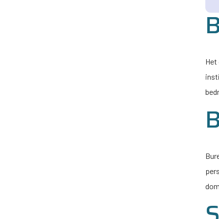
B
Het 
inst
bedr
Bur
pers
dom
S