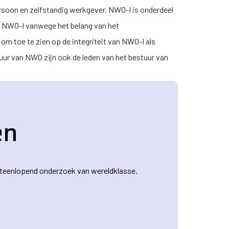
ersoon en zelfstandig werkgever.
NWO-I
is onderdeel
p
NWO-I
vanwege het belang van het
om toe te zien op de integriteit van
NWO-I
als
uur van NWO zijn ook de leden van het bestuur van
en
 uiteenlopend onderzoek van wereldklasse.