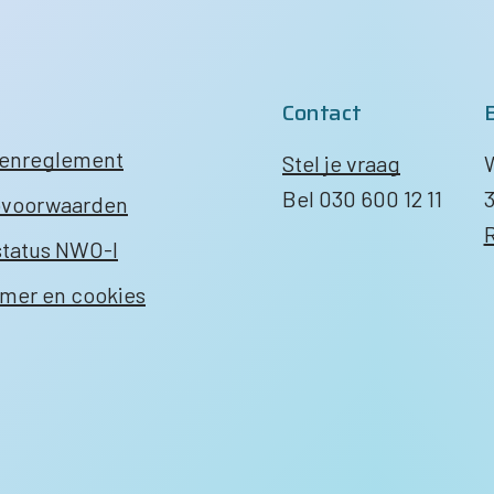
Contact
tenreglement
Stel je vraag
W
Bel 030 600 12 11
3
pvoorwaarden
R
status NWO-I
imer en cookies