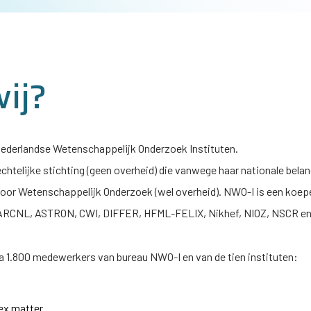
wij?
 Nederlandse Wetenschappelijk Onderzoek Instituten.
echtelijke stichting (geen overheid) die vanwege haar nationale bela
voor Wetenschappelijk Onderzoek (wel overheid).
NWO-I
is een koepe
 ARCNL, ASTRON, CWI, DIFFER, HFML-FELIX, Nikhef, NIOZ, NSCR e
na 1.800 medewerkers van bureau
NWO-I
en van de tien instituten:
ex matter