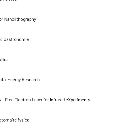
or Nanolithography
Radioastronomie
atica
ntal Energy Research
 – Free Electron Laser for Infrared eXperiments
batomaire fysica