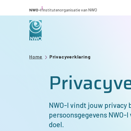
Overslaan
|
NWO-I
Institutenorganisatie van NWO
en
naar
de
inhoud
gaan
Kruimelpad
Home
Privacyverklaring
Privacyve
NWO-I
vindt jouw privacy b
persoonsgegevens
NWO-I
doel.