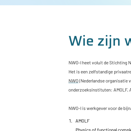
Wie zijn 
NWO-I
heet voluit de Stichting
Het is een zelfstandige privaatr
NWO
(Nederlandse organisatie 
onderzoeksinstituten: AMOLF,
NWO-I
is werkgever voor de bij
AMOLF
Physics of functional compl