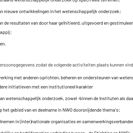
van nieuwe ontwikkelingen in het wetenschappelijk onderzoek;
an de resultaten van door haar geïnitieerd, uitgevoerd en gestimul
appij;
ten.
persoonsgegevens zodat de volgende activiteiten plaats kunnen vin
werking met anderen oprichten, beheren en ondersteunen van weten
ere initiatieven met een institutioneel karakter
 van wetenschappelijk onderzoek, zowel -binnen de Instituten als daa
op het gebied van en deelname in NWO doorsnijdende thema's;
eelnemen in (inter)nationale organisaties en samenwerkingsverbande
delijke en bedrijfsmatige verbinding tussen - de Stichting en NWO;