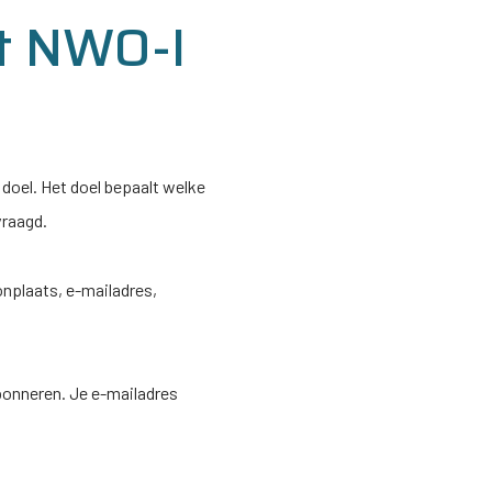
t
NWO-I
doel. Het doel bepaalt welke
vraagd.
nplaats, e-mailadres,
bonneren. Je e-mailadres
g