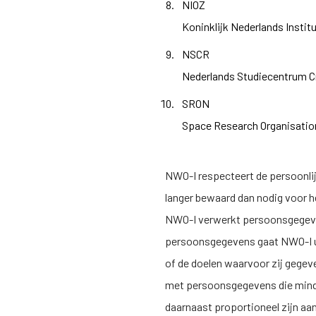
NIOZ
Koninklijk Nederlands Instit
NSCR
Nederlands Studiecentrum Cr
SRON
Space Research Organisatio
NWO-I
respecteert de persoonlij
langer bewaard dan nodig voor he
NWO-I
verwerkt persoonsgegeve
persoonsgegevens gaat
NWO-I
of de doelen waarvoor zij gege
met persoonsgegevens die minde
daarnaast proportioneel zijn aa