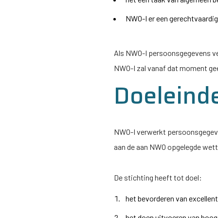
NWO-I
er een gerechtvaardigd
Als
NWO-I
persoonsgegevens ver
NWO-I
zal vanaf dat moment ge
Doeleind
NWO-I
verwerkt persoonsgegevens
aan de aan NWO opgelegde wettel
De stichting heeft tot doel:
het bevorderen van excellen
het doen uitvoeren van hoog