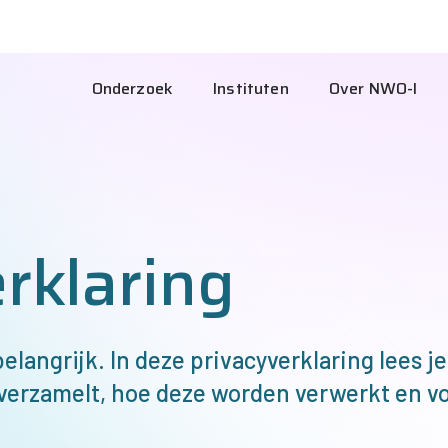
NW
I
Hoofdnavigatie
Onderzoek
Instituten
Over
NWO-I
Int
rklaring
elangrijk. In deze privacyverklaring lees j
verzamelt, hoe deze worden verwerkt en v