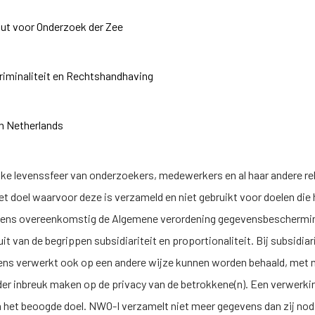
uut voor Onderzoek der Zee
iminaliteit en Rechtshandhaving
n Netherlands
ke levenssfeer van onderzoekers, medewerkers en al haar andere rel
t doel waarvoor deze is verzameld en niet gebruikt voor doelen die h
ns overeenkomstig de Algemene verordening gegevensbescherming 
uit van de begrippen subsidiariteit en proportionaliteit. Bij subsidiari
vens verwerkt ook op een andere wijze kunnen worden behaald, met
r inbreuk maken op de privacy van de betrokkene(n). Een verwer
n het beoogde doel.
NWO-I
verzamelt niet meer gegevens dan zij nod