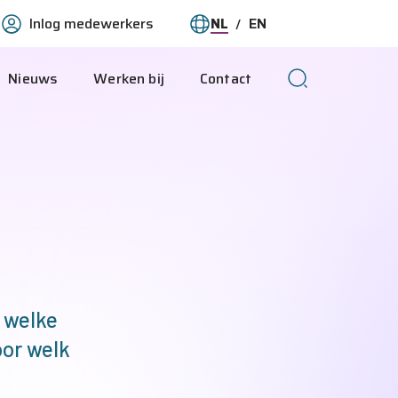
Inlog medewerkers
NL
EN
O-
Taal
Deze
This
wijzigen
pagina
page
Nieuws
Werken bij
Contact
ranet
in
in
het
English
Nederlands
e welke
oor welk