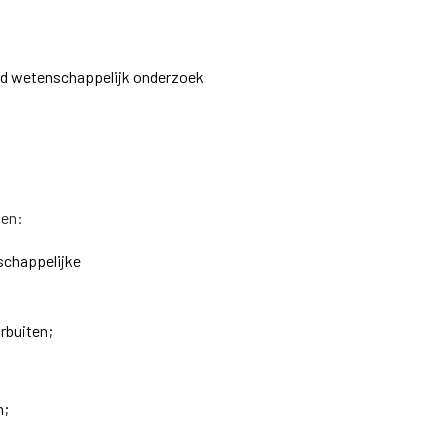
eerd wetenschappelijk onderzoek
den:
schappelijke
rbuiten;
n;