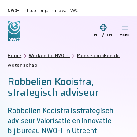
Overslaan
|
NWO-I
Institutenorganisatie van NWO
en
naar
Taal
NL
EN
Menu
de
Deze
This
wijzigen
inhoud
pagina
page
gaan
Kruimelpad
Home
Werken bij NWO-I
Mensen maken de
in
in
wetenschap
het
English
Robbelien Kooistra,
Nederlands
strategisch adviseur
Robbelien Kooistra is strategisch
adviseur Valorisatie en Innovatie
bij bureau
NWO-I
in Utrecht.