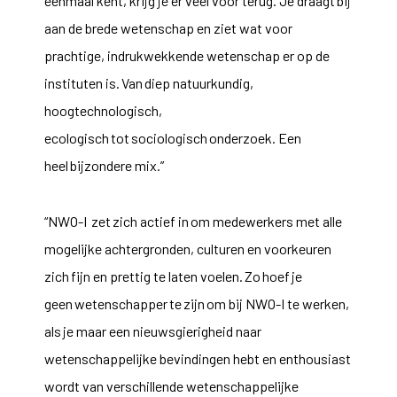
eenmaal kent, krijg je er veel voor terug. Je draagt bij
aan de brede wetenschap en ziet wat voor
prachtige, indrukwekkende wetenschap er op de
instituten is. Van diep natuurkundig,
hoogtechnologisch,
ecologisch tot sociologisch onderzoek. Een
heel bijzondere mix.”
“
NWO-I
zet zich actief in om medewerkers met alle
mogelijke achtergronden, culturen en voorkeuren
zich fijn en prettig te laten voelen. Zo hoef je
geen wetenschapper te zijn om bij
NWO-I
te werken,
als je maar een nieuwsgierigheid naar
wetenschappelijke bevindingen hebt en enthousiast
wordt van verschillende wetenschappelijke