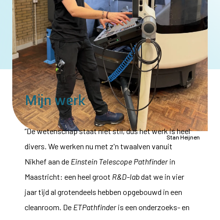
Mijn werk
“De wetenschap staat niet stil, dus het werk is heel
Stan Heijnen
divers. We werken nu met z'n twaalven vanuit
Nikhef aan de
Einstein Telescope Pathfinder
in
Maastricht: een heel groot
R&D-lab
dat we in vier
jaar tijd al grotendeels hebben opgebouwd in een
cleanroom. De
ETPathfinder
is een onderzoeks- en