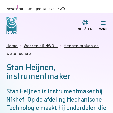
Overslaan
|
NWO-I
Institutenorganisatie van NWO
en
naar
Taal
NL
EN
Menu
de
Deze
This
wijzigen
inhoud
pagina
page
gaan
Kruimelpad
Home
Werken bij NWO-I
Mensen maken de
in
in
wetenschap
het
English
Stan Heijnen,
Nederlands
instrumentmaker
Stan Heijnen is instrumentmaker bij
Nikhef. Op de afdeling Mechanische
Technologie maakt hij onderdelen die