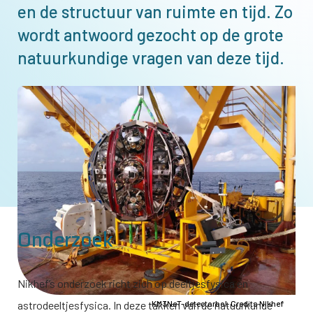
en de structuur van ruimte en tijd. Zo
wordt antwoord gezocht op de grote
natuurkundige vragen van deze tijd.
Afbeelding
Onderzoek
Nikhef’s onderzoek richt zich op deeltjesfysica en
astrodeeltjesfysica. In deze takken van de natuurkunde
KM3NeT-detectorbol. Credits Nikhef