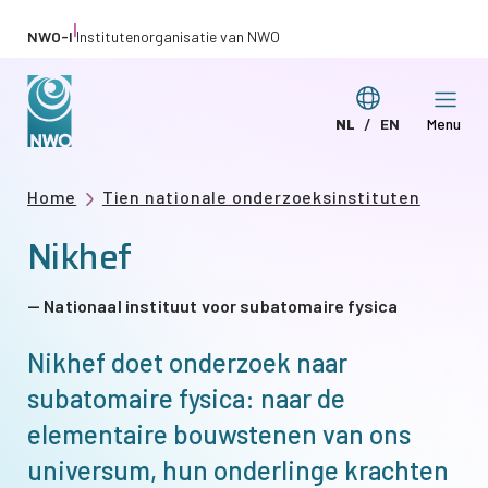
Overslaan
|
NWO-I
Institutenorganisatie van NWO
en
naar
Taal
NL
EN
Menu
de
Deze
This
wijzigen
inhoud
pagina
page
gaan
Kruimelpad
Home
Tien nationale onderzoeksinstituten
in
in
Nikhef
het
English
Nederlands
Nationaal instituut voor subatomaire fysica
Nikhef doet onderzoek naar
subatomaire fysica: naar de
elementaire bouwstenen van ons
universum, hun onderlinge krachten