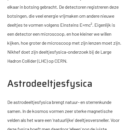
elkaar in botsing gebracht. De detectoren registreren deze
botsingen, die veel energie vrijmaken om andere nieuwe
deeltjes te vormen volgens Einsteins E=mc². Eigenlijk is
een detector een microscoop, en hoe kleiner we willen
kijken, hoe groter de microscoop met zijn lenzen moet zijn.
Nikhef doet zijn deeltjesfysica-onderzoek bij de Large
Hadron Collider (LHC) op CERN.
Astrodeeltjesfysica
De astrodeeltjesfysica brengt natuur- en sterrenkunde
samen. In de kosmos vormen zeer sterke magnetische
velden als het ware een ‘natuurlijke’ deeltjesversneller. Voor
deze fysica hoeft men daardoor ‘alleen’ nog de juiste