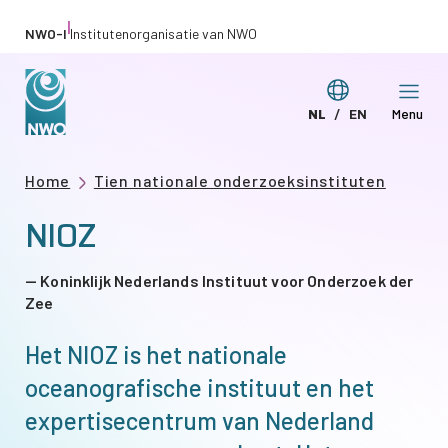
Overslaan
|
NWO-I
Institutenorganisatie van NWO
en
naar
Taal
NL
EN
Menu
de
Deze
This
wijzigen
inhoud
pagina
page
gaan
Kruimelpad
Home
Tien nationale onderzoeksinstituten
in
in
NIOZ
het
English
Nederlands
Koninklijk Nederlands Instituut voor Onderzoek der
Zee
Het NIOZ is het nationale
oceanografische instituut en het
expertisecentrum van Nederland