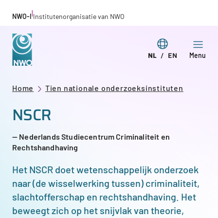
Overslaan
|
NWO-I
Institutenorganisatie van NWO
en
naar
Taal
NL
EN
Menu
de
Deze
This
wijzigen
inhoud
pagina
page
gaan
Kruimelpad
Home
Tien nationale onderzoeksinstituten
in
in
NSCR
het
English
Nederlands
Nederlands Studiecentrum Criminaliteit en
Rechtshandhaving
Het NSCR doet
wetenschappelijk onderzoek
naar (de wisselwerking tussen) criminaliteit,
slachtofferschap en rechtshandhaving
. Het
beweegt zich op het snijvlak van theorie,