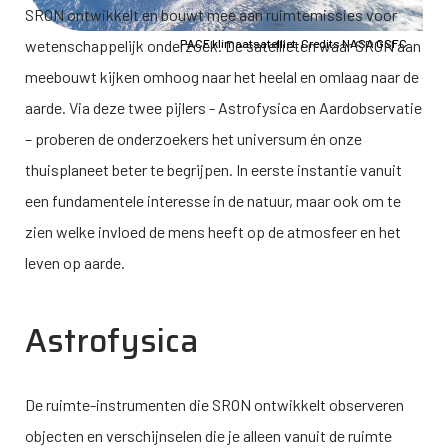
SRON ontwikkelt en bouwt mee aan ruimtemissies voor
wetenschappelijk onderzoek. De satellieten waar SRON aan
PACE klimaatsatelliet. Credits NASA GSFC
meebouwt kijken omhoog naar het heelal en omlaag naar de
aarde. Via deze twee pijlers - Astrofysica en Aardobservatie
– proberen de onderzoekers het universum én onze
thuisplaneet beter te begrijpen. In eerste instantie vanuit
een fundamentele interesse in de natuur, maar ook om te
zien welke invloed de mens heeft op de atmosfeer en het
leven op aarde.
Astrofysica
De ruimte-instrumenten die SRON ontwikkelt observeren
objecten en verschijnselen die je alleen vanuit de ruimte