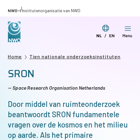
Overslaan
|
NWO-I
Institutenorganisatie van NWO
en
naar
Taal
NL
EN
Menu
de
Deze
This
wijzigen
inhoud
pagina
page
gaan
Kruimelpad
Home
Tien nationale onderzoeksinstituten
in
in
SRON
het
English
Nederlands
Space Research Organisation Netherlands
Door middel van ruimteonderzoek
beantwoordt SRON fundamentele
vragen over de kosmos en het milieu
op aarde. Als het primaire