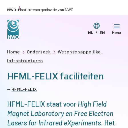
Overslaan
|
NWO-I
Institutenorganisatie van NWO
en
naar
Taal
NL
EN
Menu
de
Deze
This
wijzigen
inhoud
pagina
page
gaan
Kruimelpad
Home
Onderzoek
Wetenschappelijke
in
in
infrastructuren
het
English
HFML-FELIX faciliteiten
Nederlands
HFML-FELIX
HFML-FELIX staat voor
High Field
Magnet Laboratory en Free Electron
Lasers for Infrared eXperiments
. Het