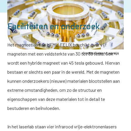
Faciliteiten en onderzoek
Het magneetlab van HFML-FELIX beschikt over vijf
magneten met een veldsterkte van 30 tot 38 tesla. Ook
Credits Gideon Laureijs
wordt een hybride magneet van 45 tesla gebouwd. Hiervan
bestaan er slechts een paar in de wereld. Met de magneten
kunnen onderzoekers (nieuwe) materialen blootstellen aan
extreme omstandigheden, om zo de structuur en
eigenschappen van deze materialen tot in detail te
bestuderen en beïnvloeden.
In het laserlab staan vier infrarood vrije-elektronenlasers