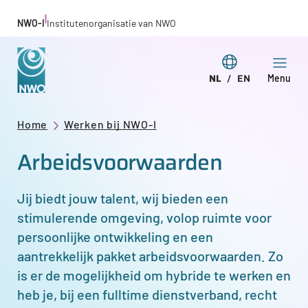
Overslaan
|
NWO-I
Institutenorganisatie van NWO
en
naar
Taal
NL
EN
Menu
de
Deze
This
wijzigen
inhoud
pagina
page
gaan
Kruimelpad
Home
Werken bij NWO-I
in
in
Arbeidsvoorwaarden
het
English
Nederlands
Jij biedt jouw talent, wij bieden een
stimulerende omgeving, volop ruimte voor
persoonlijke ontwikkeling en een
aantrekkelijk pakket arbeidsvoorwaarden. Zo
is er de mogelijkheid om hybride te werken en
heb je, bij een fulltime dienstverband, recht