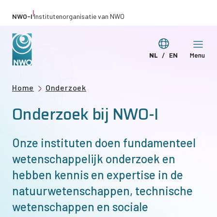
Overslaan
|
NWO-I
Institutenorganisatie van NWO
en
naar
Taal
NL
EN
Menu
de
Deze
This
wijzigen
inhoud
pagina
page
gaan
Kruimelpad
Home
Onderzoek
in
in
Onderzoek bij
NWO-I
het
English
Nederlands
Onze instituten doen fundamenteel
wetenschappelijk onderzoek en
hebben kennis en expertise in de
natuurwetenschappen, technische
wetenschappen en sociale